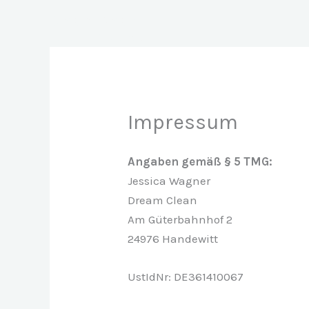
Zum
Dream Clean
Inhalt
...traumhaft sauber!
springen
Impressum
Angaben gemäß § 5 TMG:
Jessica Wagner
Dream Clean
Am Güterbahnhof 2
24976 Handewitt
UstIdNr: DE361410067